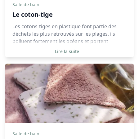
Salle de bain
Le coton-tige
Les cotons-tiges en plastique font partie des
déchets les plus retrouvés sur les plages, ils
polluent fortement les océans et portent
atteinte aux espèces marines, heureusement
Lire la suite
depuis le 1er janvier 2020 les cotons tiges en
plastique sont interdits à la vente. Ils sont alors
généralement remplacés par des cotons-tiges
en bambou.
Salle de bain