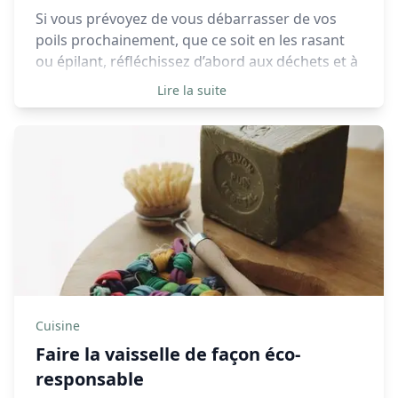
Si vous prévoyez de vous débarrasser de vos
poils prochainement, que ce soit en les rasant
ou épilant, réfléchissez d’abord aux déchets et à
l’impact engendré par la méthode que vous
Lire la suite
comptez utiliser.
Cuisine
Faire la vaisselle de façon éco-
responsable