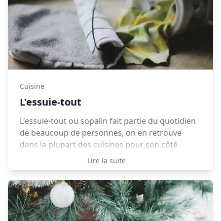
Cuisine
L'essuie-tout
L'essuie-tout ou sopalin fait partie du quotidien
de beaucoup de personnes, on en retrouve
dans la plupart des cuisines pour son côté
pratique et polyvalent. L’ADEME estime que les
Lire la suite
français consommeraient l’équivalent de 2 kg
d’essuie-tout par an/personne.