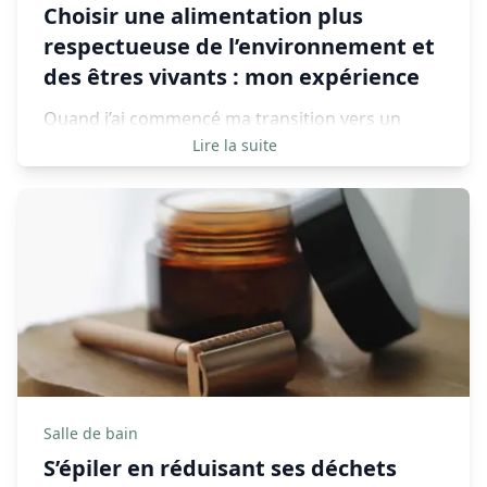
Choisir une alimentation plus
respectueuse de l’environnement et
des êtres vivants : mon expérience
Quand j’ai commencé ma transition vers un
mode de vie plus “écologique”, j’avoue que je ne
Lire la suite
me suis pas tout de suite penchée sur mon
alimentation. Je n’y ai pas pensé
immédiatement, et pourtant, c’est un des leviers
les plus efficaces pour réduire son empreinte
carbone.
Salle de bain
S’épiler en réduisant ses déchets