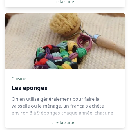
shampoings, après-shampoings, nettoyants
Lire la suite
pour le visage, etc. Ainsi, selon les produits
qu’on utilise, on engendre plus ou moins de
déchets, car la plupart des produits que nous
utilisons sont vendus dans des emballages
plastiques, qui sont parfois eux-mêmes
emballés dans des films plastiques (au niveau
du capuchon par exemple).
Cuisine
Les éponges
On en utilise généralement pour faire la
vaisselle ou le ménage, un français achète
environ 8 à 9 éponges chaque année, chacune
de ses éponges engendre pourtant un
Lire la suite
problème environnemental puisqu’elles