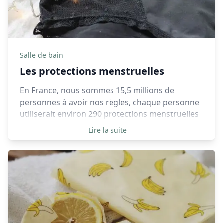
Salle de bain
Les protections menstruelles
En France, nous sommes 15,5 millions de
personnes à avoir nos règles, chaque personne
utiliserait environ 290 protections menstruelles
par an, imaginez alors le nombre de déchets sur
Lire la suite
l’échelle d’une vie, cela engendre énormément
de déchets puisque ces protections ne se
recyclent pas.