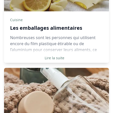
Cuisine
Les emballages alimentaires
Nombreuses sont les personnes qui utilisent
encore du film plastique étirable ou de
l’aluminium pour conserver leurs aliments, ce
qui équivaut à beaucoup de déchets jetés
Lire la suite
quotidiennement qui pourtant peuvent être
évités.