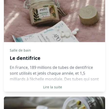
Salle de bain
Le dentifrice
En France, 189 millions de tubes de dentifrice
sont utilisés et jetés chaque année, et 1,5
milliards à l’échelle mondiale. Des tubes qui sont
emballés par la suite dans des cartons, ces
Lire la suite
cartons sont des emballages superflus qui ne
servent à rien, pourtant ils sont toujours là et
nécessitent beaucoup de ressources et
d’énergie pour être fabriqués.