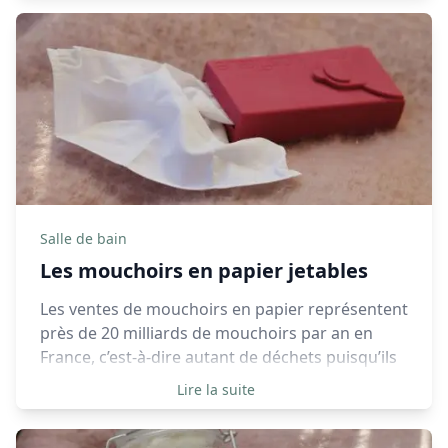
finissent à la poubelle dès qu’on les estime
inutilisables, de plus elles possèdent un procédé
de fabrication polluant.
Salle de bain
Les mouchoirs en papier jetables
Les ventes de mouchoirs en papier représentent
près de 20 milliards de mouchoirs par an en
France, c’est-à-dire autant de déchets puisqu’ils
ne sont pas recyclables, c’est donc une
Lire la suite
importante source de pollution.