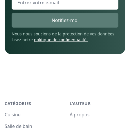
Notifiez-moi
Nous nous soucions de la protection de vos données.
Lisez notre
politique de confidentialité.
Footer
CATÉGORIES
L'AUTEUR
Cuisine
À propos
Salle de bain