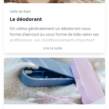
Salle de bain
Le déodorant
On utilise généralement un déodorant sous
forme d’aérosol ou sous forme de bille selon ses
préférences, ces conditionnements impactent
tous les deux l’environnement bien que ce ne
Lire la suite
soit pas de la même façon.