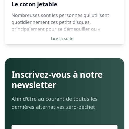
Le coton jetable
Nombreuses sont les personnes qui utilisent
quotidiennement ces petits disques,
principalement pour se démaquiller ou «
nettoyer » la peau. On estime utiliser environ six
Lire la suite
cotons par jour, ce qui revient à 180 par mois, et
ainsi plus de 2100 par an (selon consoglobe).
Inscrivez-vous à notre
newsletter
Afin d'être au courant de toutes les
dernières alternatives zéro-déchet
Adresse e-mail