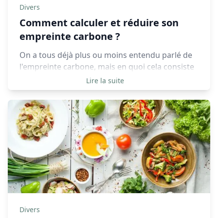
Divers
Comment calculer et réduire son
empreinte carbone ?
On a tous déjà plus ou moins entendu parlé de
l'empreinte carbone, mais en quoi cela consiste
exactement ? C'est un outil indispensable pour
Lire la suite
se rendre compte de l'impact que peut avoir
une personne sur l'environnement en fonction
de ses choix de vie. C'est pourquoi il est
important de calculer son empreinte carbone
avec des sources fiables, afin de par la suite
identifier comment s'améliorer et réduire celle-
ci.
Divers